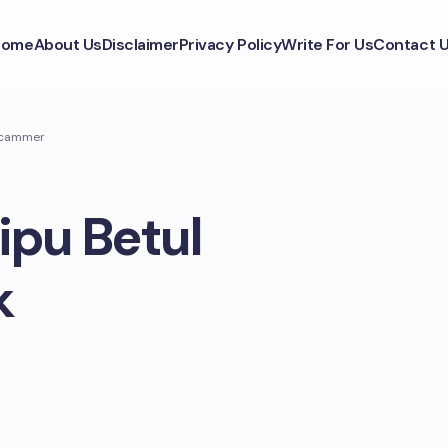
Home
About Us
Disclaimer
Privacy Policy
Write For Us
Contact 
 Scammer
ipu Betul
k