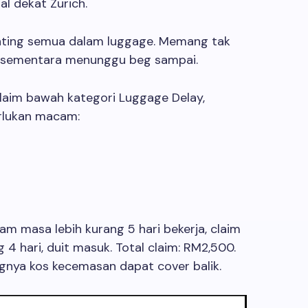
l dekat Zurich.
nting semua dalam luggage. Memang tak
as sementara menunggu beg sampai.
claim bawah kategori Luggage Delay,
rlukan macam:
am masa lebih kurang 5 hari bekerja, claim
g 4 hari, duit masuk. Total claim: RM2,500.
nya kos kecemasan dapat cover balik.