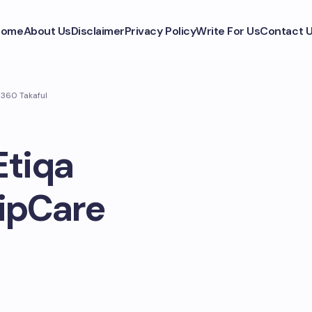
Home
About Us
Disclaimer
Privacy Policy
Write For Us
Contact 
 360 Takaful
Etiqa
ripCare