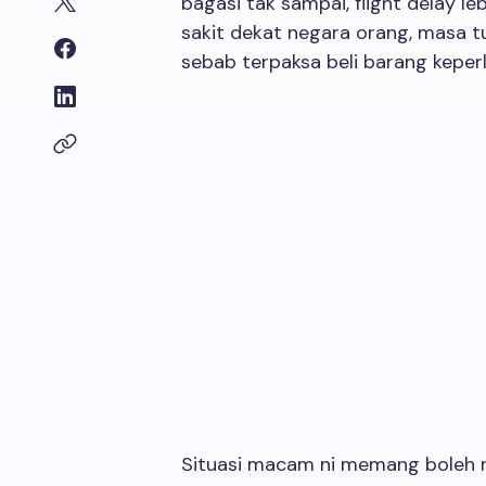
bagasi tak sampai, flight delay le
sakit dekat negara orang, masa t
sebab terpaksa beli barang keper
Situasi macam ni memang boleh