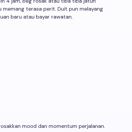
bih 4 jam, beg rosak atau tiba tiba jatuh
u memang terasa perit. Duit pun melayang
luan baru atau bayar rawatan.
 rosakkan mood dan momentum perjalanan.