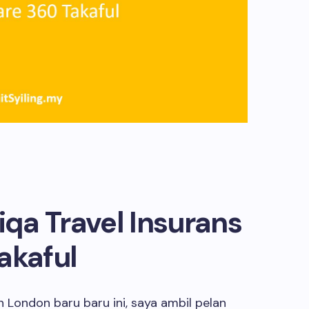
iqa Travel Insurans
akaful
 London baru baru ini, saya ambil pelan