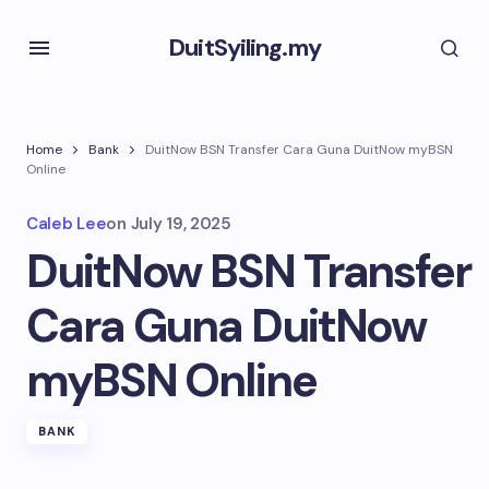
DuitSyiling.my
Home
Bank
DuitNow BSN Transfer Cara Guna DuitNow myBSN
Online
Caleb Lee
on
July 19, 2025
DuitNow BSN Transfer
Cara Guna DuitNow
myBSN Online
BANK