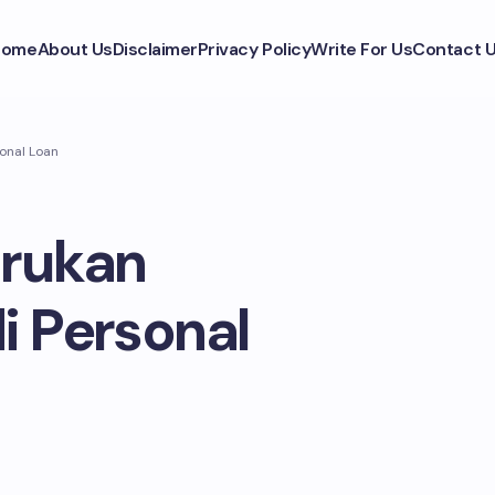
Home
About Us
Disclaimer
Privacy Policy
Write For Us
Contact 
onal Loan
urukan
i Personal