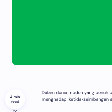
Dalam dunia moden yang penuh ca
4 min
menghadapi ketidakseimbangan a
read