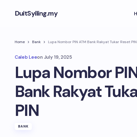
DuitSyiling.my
Home
Bank
Lupa Nombor PIN ATM Bank Rakyat Tukar Reset PIN
Caleb Lee
on
July 19, 2025
Lupa Nombor PI
Bank Rakyat Tuka
PIN
BANK