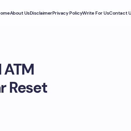
Home
About Us
Disclaimer
Privacy Policy
Write For Us
Contact 
N ATM
r Reset