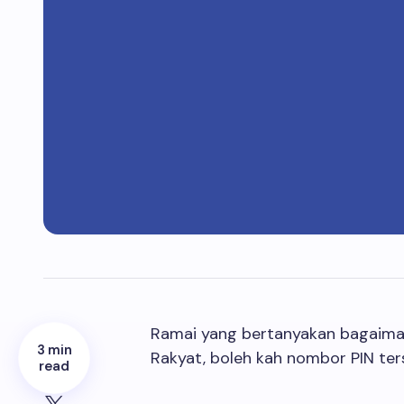
Ramai yang bertanyakan bagaiman
3 min
Rakyat, boleh kah nombor PIN ters
read