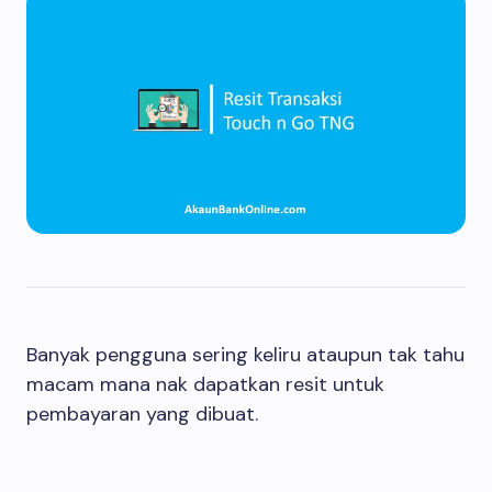
Banyak pengguna sering keliru ataupun tak tahu
macam mana nak dapatkan resit untuk
pembayaran yang dibuat.