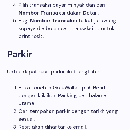
Pilih transaksi bayar minyak dan cari
Nombor Transaksi
dalam
Detail
.
Bagi
Nombor Transaksi
tu kat juruwang
supaya dia boleh cari transaksi tu untuk
print resit.
Parkir
Untuk dapat resit parkir, ikut langkah ni:
Buka Touch ‘n Go eWallet, pilih
Resit
dengan klik ikon
Parking
dari halaman
utama.
Cari tempahan parkir dengan tarikh yang
sesuai.
Resit akan dihantar ke email.