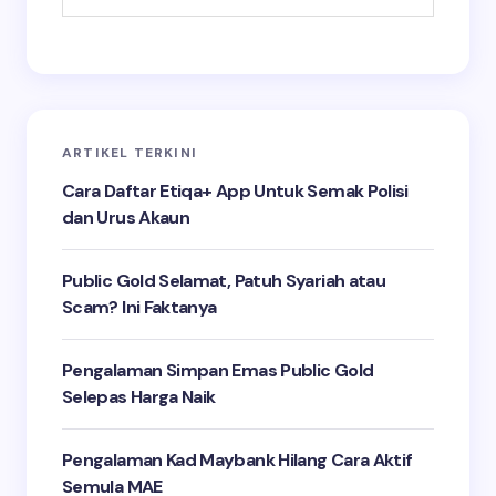
ARTIKEL TERKINI
Cara Daftar Etiqa+ App Untuk Semak Polisi
dan Urus Akaun
Public Gold Selamat, Patuh Syariah atau
Scam? Ini Faktanya
Pengalaman Simpan Emas Public Gold
Selepas Harga Naik
Pengalaman Kad Maybank Hilang Cara Aktif
Semula MAE