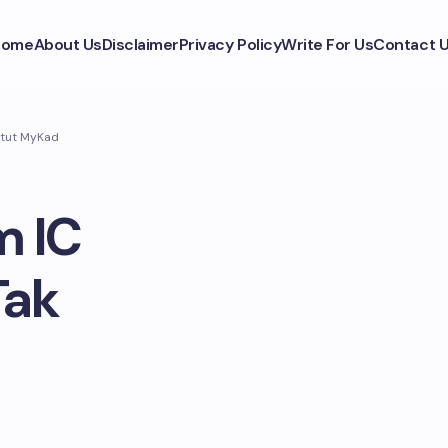
Home
About Us
Disclaimer
Privacy Policy
Write For Us
Contact 
ntut MyKad
m IC
Tak