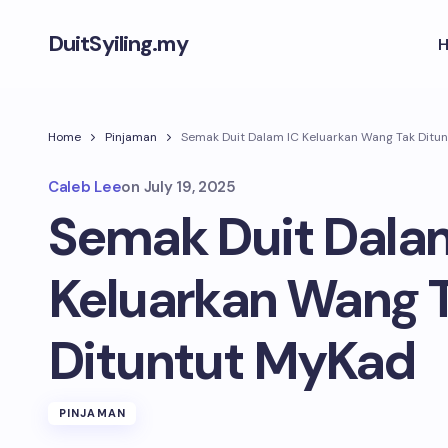
DuitSyiling.my
Home
Pinjaman
Semak Duit Dalam IC Keluarkan Wang Tak Ditu
Caleb Lee
on
July 19, 2025
Semak Duit Dala
Keluarkan Wang 
Dituntut MyKad
PINJAMAN