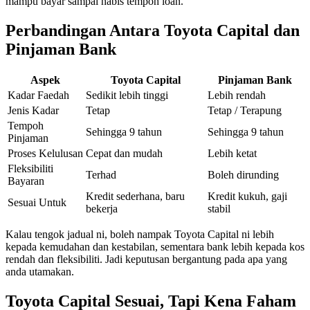
mampu bayar sampai habis tempoh loan.
Perbandingan Antara Toyota Capital dan
Pinjaman Bank
Aspek
Toyota Capital
Pinjaman Bank
Kadar Faedah
Sedikit lebih tinggi
Lebih rendah
Jenis Kadar
Tetap
Tetap / Terapung
Tempoh
Sehingga 9 tahun
Sehingga 9 tahun
Pinjaman
Proses Kelulusan
Cepat dan mudah
Lebih ketat
Fleksibiliti
Terhad
Boleh dirunding
Bayaran
Kredit sederhana, baru
Kredit kukuh, gaji
Sesuai Untuk
bekerja
stabil
Kalau tengok jadual ni, boleh nampak Toyota Capital ni lebih
kepada kemudahan dan kestabilan, sementara bank lebih kepada kos
rendah dan fleksibiliti. Jadi keputusan bergantung pada apa yang
anda utamakan.
Toyota Capital Sesuai, Tapi Kena Faham