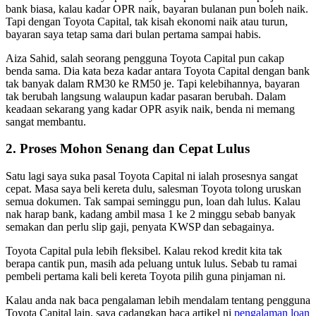
bank biasa, kalau kadar OPR naik, bayaran bulanan pun boleh naik.
Tapi dengan Toyota Capital, tak kisah ekonomi naik atau turun,
bayaran saya tetap sama dari bulan pertama sampai habis.
Aiza Sahid, salah seorang pengguna Toyota Capital pun cakap
benda sama. Dia kata beza kadar antara Toyota Capital dengan bank
tak banyak dalam RM30 ke RM50 je. Tapi kelebihannya, bayaran
tak berubah langsung walaupun kadar pasaran berubah. Dalam
keadaan sekarang yang kadar OPR asyik naik, benda ni memang
sangat membantu.
2. Proses Mohon Senang dan Cepat Lulus
Satu lagi saya suka pasal Toyota Capital ni ialah prosesnya sangat
cepat. Masa saya beli kereta dulu, salesman Toyota tolong uruskan
semua dokumen. Tak sampai seminggu pun, loan dah lulus. Kalau
nak harap bank, kadang ambil masa 1 ke 2 minggu sebab banyak
semakan dan perlu slip gaji, penyata KWSP dan sebagainya.
Toyota Capital pula lebih fleksibel. Kalau rekod kredit kita tak
berapa cantik pun, masih ada peluang untuk lulus. Sebab tu ramai
pembeli pertama kali beli kereta Toyota pilih guna pinjaman ni.
Kalau anda nak baca pengalaman lebih mendalam tentang pengguna
Toyota Capital lain, saya cadangkan baca artikel ni
pengalaman loan