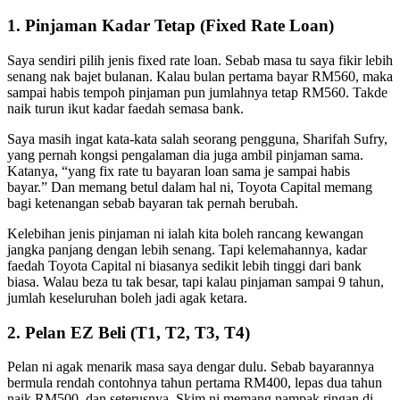
1. Pinjaman Kadar Tetap (Fixed Rate Loan)
Saya sendiri pilih jenis fixed rate loan. Sebab masa tu saya fikir lebih
senang nak bajet bulanan. Kalau bulan pertama bayar RM560, maka
sampai habis tempoh pinjaman pun jumlahnya tetap RM560. Takde
naik turun ikut kadar faedah semasa bank.
Saya masih ingat kata-kata salah seorang pengguna, Sharifah Sufry,
yang pernah kongsi pengalaman dia juga ambil pinjaman sama.
Katanya, “yang fix rate tu bayaran loan sama je sampai habis
bayar.” Dan memang betul dalam hal ni, Toyota Capital memang
bagi ketenangan sebab bayaran tak pernah berubah.
Kelebihan jenis pinjaman ni ialah kita boleh rancang kewangan
jangka panjang dengan lebih senang. Tapi kelemahannya, kadar
faedah Toyota Capital ni biasanya sedikit lebih tinggi dari bank
biasa. Walau beza tu tak besar, tapi kalau pinjaman sampai 9 tahun,
jumlah keseluruhan boleh jadi agak ketara.
2. Pelan EZ Beli (T1, T2, T3, T4)
Pelan ni agak menarik masa saya dengar dulu. Sebab bayarannya
bermula rendah contohnya tahun pertama RM400, lepas dua tahun
naik RM500, dan seterusnya. Skim ni memang nampak ringan di