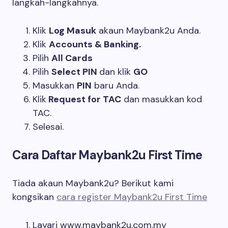
langkah-langkahnya.
Klik
Log Masuk
akaun Maybank2u Anda.
Klik
Accounts & Banking.
Pilih
All Cards
Pilih
Select PIN
dan klik
GO
Masukkan
PIN
baru Anda.
Klik
Request for TAC
dan masukkan kod
TAC.
Selesai.
Cara Daftar Maybank2u First Time
Tiada akaun Maybank2u? Berikut kami
kongsikan
cara register Maybank2u First Time
Layari www.maybank2u.com.my