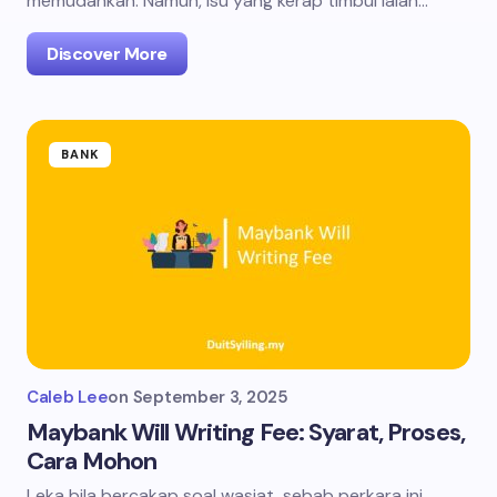
memudahkan. Namun, isu yang kerap timbul ialah…
Discover More
BANK
Caleb Lee
on
September 3, 2025
Maybank Will Writing Fee: Syarat, Proses,
Cara Mohon
Leka bila bercakap soal wasiat, sebab perkara ini