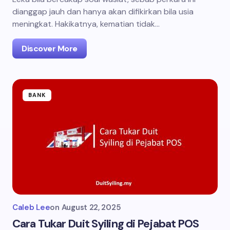
dianggap jauh dan hanya akan difikirkan bila usia
meningkat. Hakikatnya, kematian tidak…
Discover More
BANK
Caleb Lee
on
August 22, 2025
Cara Tukar Duit Syiling di Pejabat POS