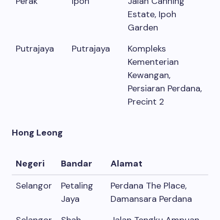
Perak
Ipoh
Jalan Canning
Estate, Ipoh
Garden
Putrajaya
Putrajaya
Kompleks
Kementerian
Kewangan,
Persiaran Perdana,
Precint 2
Hong Leong
Negeri
Bandar
Alamat
Selangor
Petaling
Perdana The Place,
Jaya
Damansara Perdana
Selangor
Shah
Jalan Tengku Ampuan