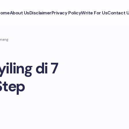
Home
About Us
Disclaimer
Privacy Policy
Write For Us
Contact 
enang
iling di 7
Step