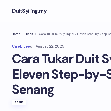
DuitSyiling.my
Home
Bank
Cara Tukar Duit Syiling di 7 Eleven Step-by-Step S
Caleb Lee
on
August 22, 2025
Cara Tukar Duit Sy
Eleven Step-by-
Senang
BANK