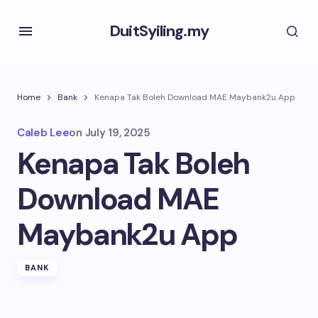
DuitSyiling.my
Home
Bank
Kenapa Tak Boleh Download MAE Maybank2u App
Caleb Lee
on
July 19, 2025
Kenapa Tak Boleh
Download MAE
Maybank2u App
BANK